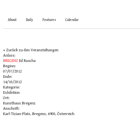
About
Daily
Features
Calendar
« Zurück zu den Veranstaltungen
Anlass:
BREGENZ
Ed Ruscha
Beginn:
07/07/2012
Ende:
14/10/2012
Kategorie:
Exhibition
Ort:
Kunsthaus Bregenz
Anschrift:
Karl-Tizian-Platz
,
Bregenz
,
6900
,
Österreich